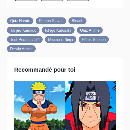
Quiz Naruto
Demon Slayer
Bleach
Tanjiro Kamado
Ichigo Kurosaki
Quiz Anime
Test Personnalité
Missions Ninja
Héros Shonen
Destin Anime
Recommandé pour toi