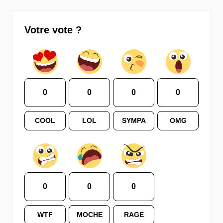
Votre vote ?
0
0
0
0
COOL
LOL
SYMPA
OMG
0
0
0
WTF
MOCHE
RAGE