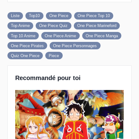
Liste
Top10
One Piece
One Piece Top 10
Top Anime
One Piece Quiz
One Piece Marineford
Top 10 Anime
One Piece Anime
One Piece Manga
One Piece Pirates
One Piece Personnages
Quiz One Piece
Piece
Recommandé pour toi