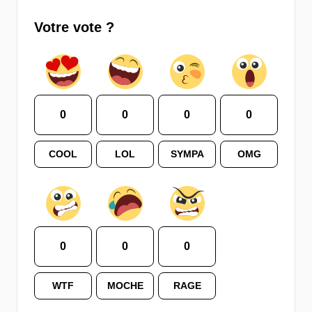
Votre vote ?
0
0
0
0
COOL
LOL
SYMPA
OMG
0
0
0
WTF
MOCHE
RAGE