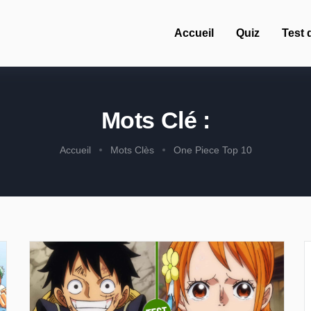
Accueil
Quiz
Test 
Mots Clé :
Accueil
Mots Clès
One Piece Top 10