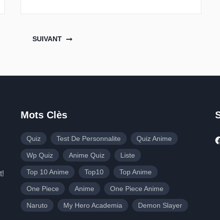
SUIVANT
Mots Clès
Quiz
Test De Personnalite
Quiz Anime
Wp Quiz
Anime Quiz
Liste
Top 10 Anime
Top10
Top Anime
t!
One Piece
Anime
One Piece Anime
Naruto
My Hero Academia
Demon Slayer