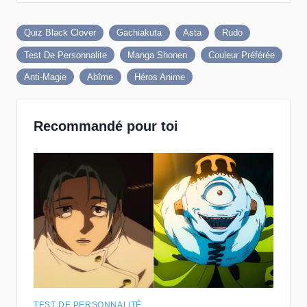
Quiz Black Clover
Gachiakuta
Asta
Rudo
Test De Personnalite
Manga Shonen
Couleur Préférée
Anti-Magie
Abîme
Héros Anime
Recommandé pour toi
TEST DE PERSONNALITÉ