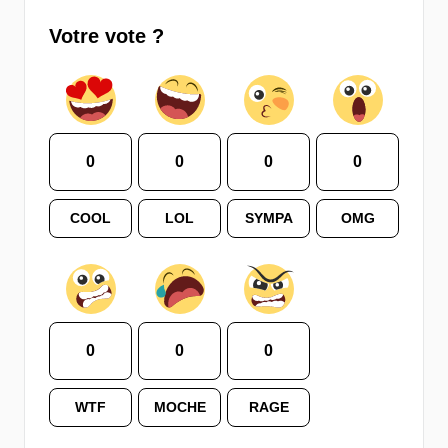
Votre vote ?
0
0
0
0
COOL
LOL
SYMPA
OMG
0
0
0
WTF
MOCHE
RAGE