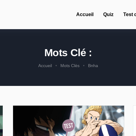
Accueil
Quiz
Test 
Mots Clé :
Accueil
Mots Clès
Bnha