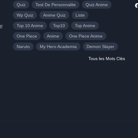
Quiz
Test De Personnalite
Quiz Anime
Wp Quiz
Anime Quiz
Liste
Top 10 Anime
Top10
Top Anime
t!
One Piece
Anime
One Piece Anime
Naruto
My Hero Academia
Demon Slayer
Tous les Mots Clès