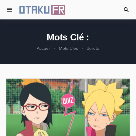
Mots Clé :
Accueil
Mots Clès
Boruto