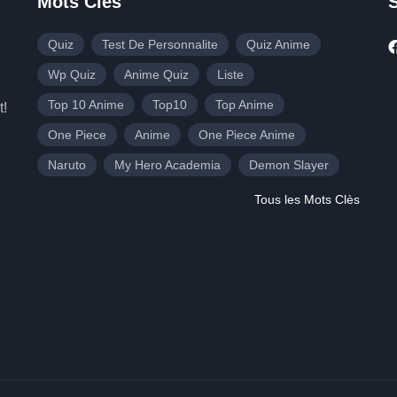
Mots Clès
Quiz
Test De Personnalite
Quiz Anime
Wp Quiz
Anime Quiz
Liste
Top 10 Anime
Top10
Top Anime
t!
One Piece
Anime
One Piece Anime
Naruto
My Hero Academia
Demon Slayer
Tous les Mots Clès