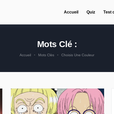
Accueil
Quiz
Test 
Mots Clé :
Accueil
Mots Clès
Choisis Une Couleur