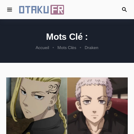
Mots Clé :
Accueil
Mots Clès
Draken