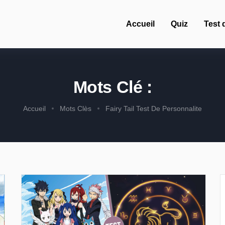
Accueil
Quiz
Test 
Mots Clé :
Accueil
Mots Clès
Fairy Tail Test De Personnalite