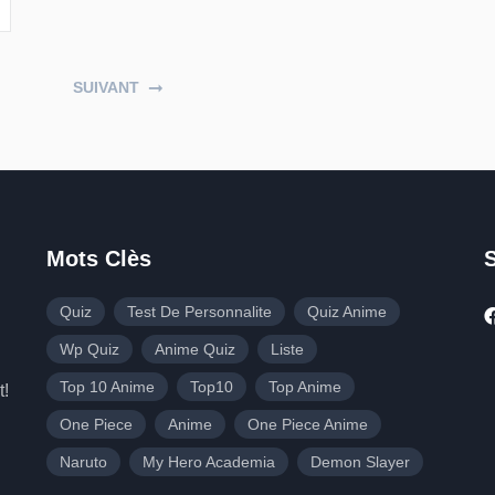
SUIVANT
Mots Clès
Quiz
Test De Personnalite
Quiz Anime
Wp Quiz
Anime Quiz
Liste
Top 10 Anime
Top10
Top Anime
t!
One Piece
Anime
One Piece Anime
Naruto
My Hero Academia
Demon Slayer