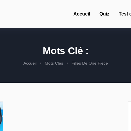
Accueil
Quiz
Test 
Mots Clé :
Accueil
Mots Clès
Filles De One Piece