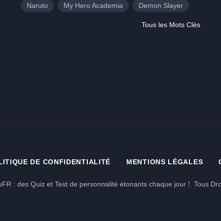
Naruto
My Hero Academia
Demon Slayer
Tous les Mots Clès
LITIQUE DE CONFIDENTIALITÉ
MENTIONS LÉGALES
FR : des Quiz et Test de personnalité étonants chaque jour !. Tous Dro