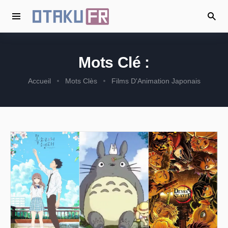
Mots Clé :
Accueil
Mots Clès
Films D'Animation Japonais