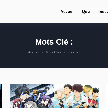
Accueil
Quiz
Test 
Mots Clé :
Accueil
Mots Clès
Football