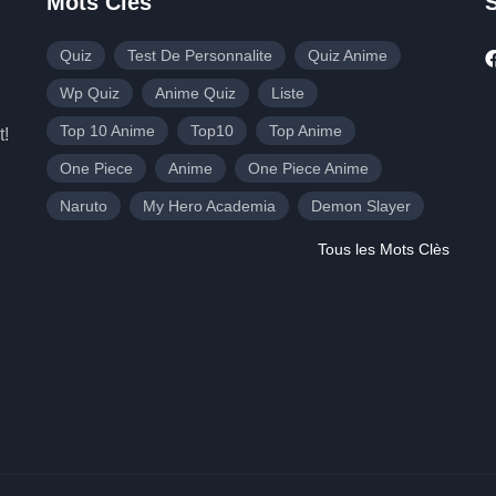
Mots Clès
Quiz
Test De Personnalite
Quiz Anime
Wp Quiz
Anime Quiz
Liste
Top 10 Anime
Top10
Top Anime
t!
One Piece
Anime
One Piece Anime
Naruto
My Hero Academia
Demon Slayer
Tous les Mots Clès