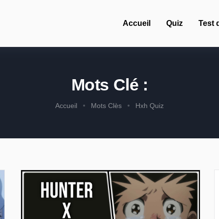
Accueil
Quiz
Test 
Mots Clé :
Accueil
Mots Clès
Hxh Quiz