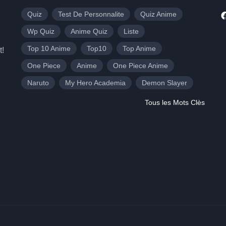
Quiz
Test De Personnalite
Quiz Anime
Wp Quiz
Anime Quiz
Liste
Top 10 Anime
Top10
Top Anime
t!
One Piece
Anime
One Piece Anime
Naruto
My Hero Academia
Demon Slayer
Tous les Mots Clès