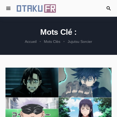
Mots Clé :
Accueil
Mots Clès
Jujutsu Sorcier