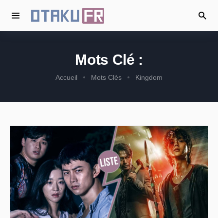
Mots Clé :
Accueil
Mots Clès
Kingdom