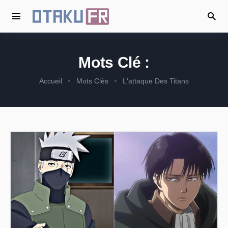
Mots Clé :
Accueil
Mots Clès
L'attaque Des Titans