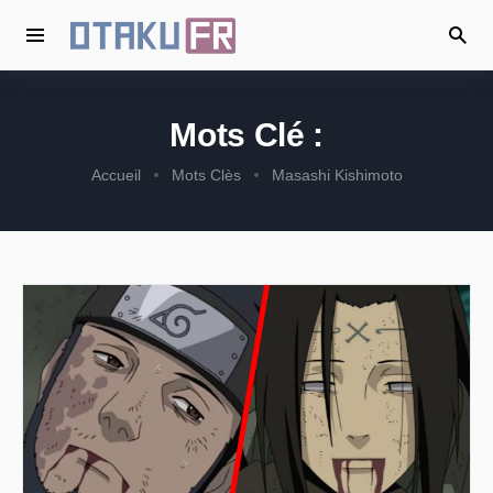
Mots Clé :
Accueil
Mots Clès
Masashi Kishimoto