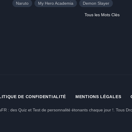
Naruto
My Hero Academia
Demon Slayer
Tous les Mots Clès
LITIQUE DE CONFIDENTIALITÉ
MENTIONS LÉGALES
FR : des Quiz et Test de personnalité étonants chaque jour !. Tous Dro