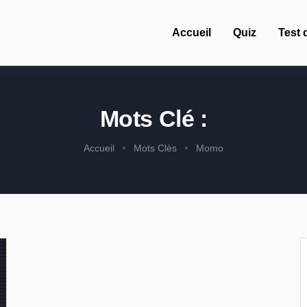
Accueil
Quiz
Test 
Mots Clé :
Accueil
Mots Clès
Momo