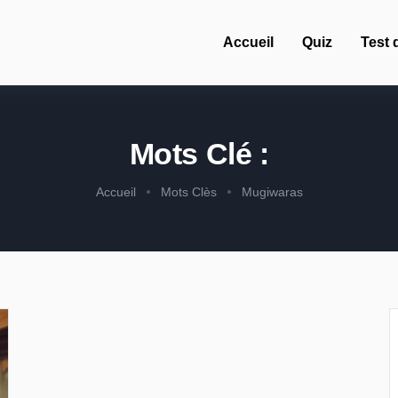
Accueil
Quiz
Test 
Mots Clé :
Accueil
Mots Clès
Mugiwaras