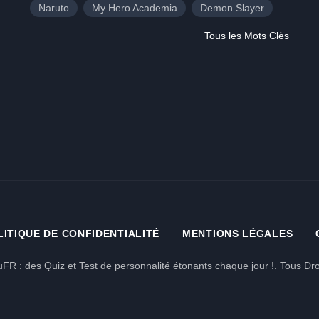
Naruto
My Hero Academia
Demon Slayer
Tous les Mots Clès
LITIQUE DE CONFIDENTIALITÉ
MENTIONS LÉGALES
FR : des Quiz et Test de personnalité étonants chaque jour !. Tous Dro