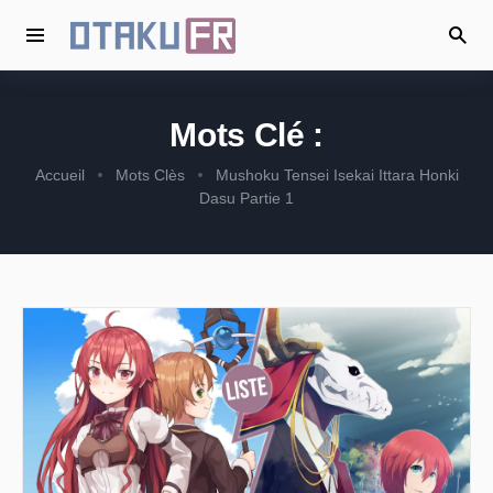
Mots Clé :
Accueil
Mots Clès
Mushoku Tensei Isekai Ittara Honki
Dasu Partie 1