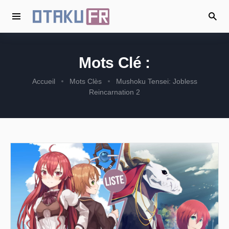
Mots Clé :
Accueil
Mots Clès
Mushoku Tensei: Jobless
Reincarnation 2