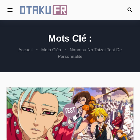
Mots Clé :
Accueil
Mots Clès
Nanatsu No Taizai Test De
Personnalite