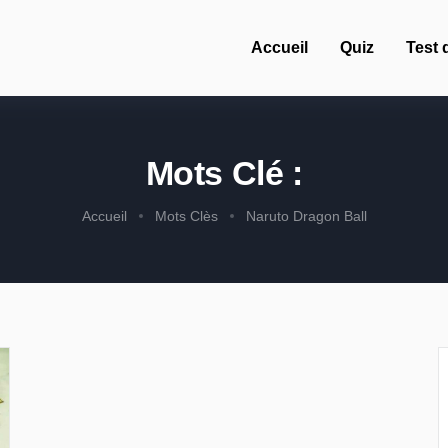
Accueil
Quiz
Test 
Mots Clé :
Accueil
Mots Clès
Naruto Dragon Ball