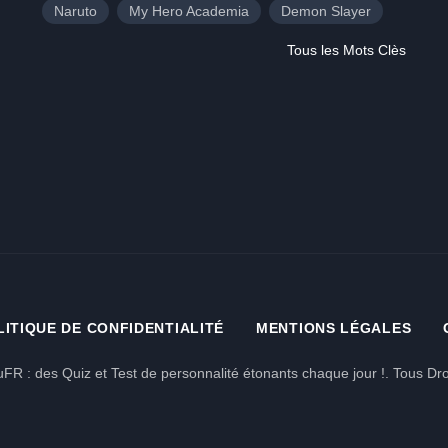
Naruto
My Hero Academia
Demon Slayer
Tous les Mots Clès
LITIQUE DE CONFIDENTIALITÉ
MENTIONS LÉGALES
FR : des Quiz et Test de personnalité étonants chaque jour !. Tous Dro