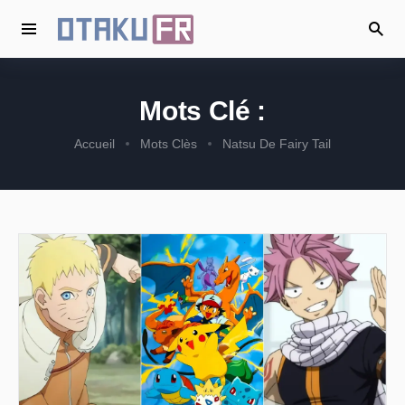
Mots Clé :
Accueil
Mots Clès
Natsu De Fairy Tail