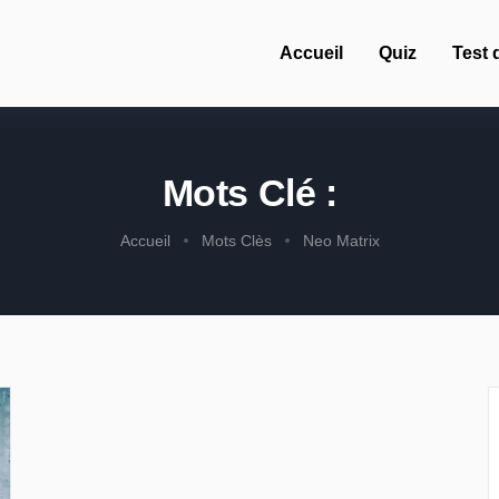
Accueil
Quiz
Test 
Mots Clé :
Accueil
Mots Clès
Neo Matrix