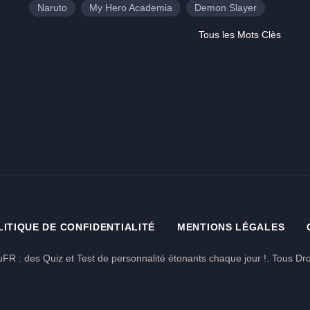
Naruto
My Hero Academia
Demon Slayer
Tous les Mots Clès
LITIQUE DE CONFIDENTIALITÉ
MENTIONS LÉGALES
FR : des Quiz et Test de personnalité étonants chaque jour !. Tous Dro