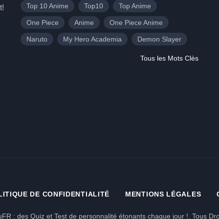
Top 10 Anime
Top10
Top Anime
t!
One Piece
Anime
One Piece Anime
Naruto
My Hero Academia
Demon Slayer
Tous les Mots Clès
LITIQUE DE CONFIDENTIALITÉ
MENTIONS LÉGALES
FR : des Quiz et Test de personnalité étonants chaque jour !. Tous Dro