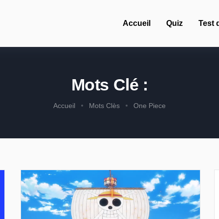
Accueil
Quiz
Test 
Mots Clé :
Accueil
Mots Clès
One Piece