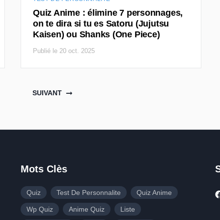
Quiz Anime : élimine 7 personnages,
on te dira si tu es Satoru (Jujutsu
Kaisen) ou Shanks (One Piece)
Publié le 20 oct. 2025
SUIVANT
Mots Clès
Quiz
Test De Personnalite
Quiz Anime
Wp Quiz
Anime Quiz
Liste