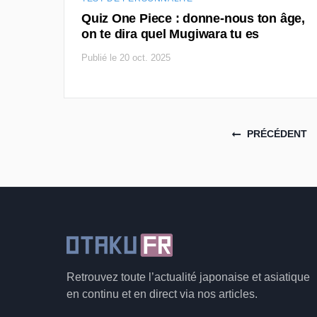
Quiz One Piece : donne-nous ton âge,
on te dira quel Mugiwara tu es
Publié le 20 oct. 2025
Posts navigation
PRÉCÉDENT
Retrouvez toute l’actualité japonaise et asiatique
en continu et en direct via nos articles.