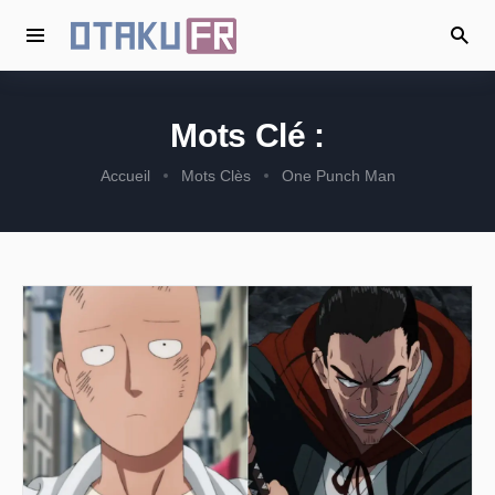
Mots Clé :
Accueil
Mots Clès
One Punch Man