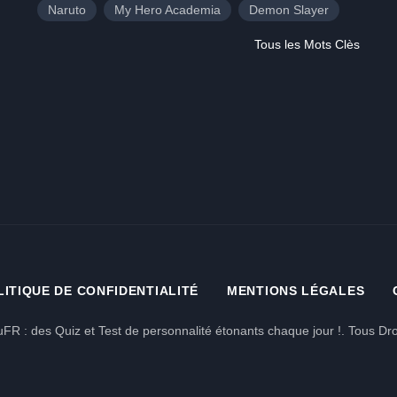
Naruto
My Hero Academia
Demon Slayer
Tous les Mots Clès
LITIQUE DE CONFIDENTIALITÉ
MENTIONS LÉGALES
FR : des Quiz et Test de personnalité étonants chaque jour !. Tous Dro