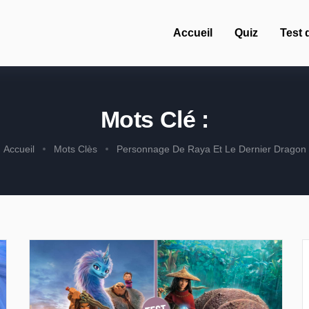
Accueil
Quiz
Test 
Mots Clé :
Accueil
Mots Clès
Personnage De Raya Et Le Dernier Dragon