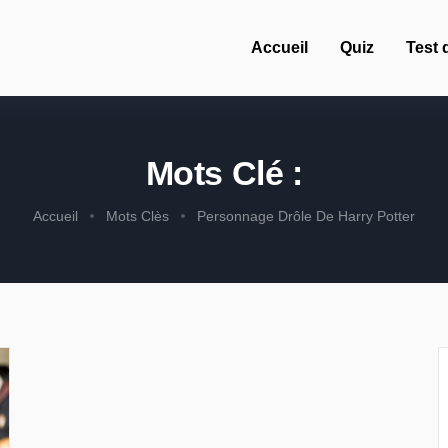
Accueil
Quiz
Test 
Mots Clé :
Accueil
Mots Clès
Personnage Drôle De Harry Potter