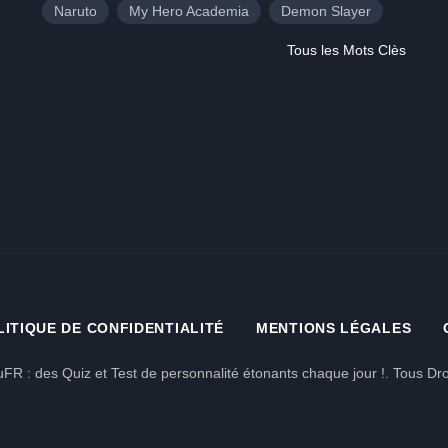
Naruto
My Hero Academia
Demon Slayer
Tous les Mots Clès
LITIQUE DE CONFIDENTIALITÉ
MENTIONS LÉGALES
FR : des Quiz et Test de personnalité étonants chaque jour !. Tous Dro