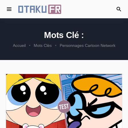
Mots Clé :
Accueil
Mots Clès
Personnages Cartoon Network