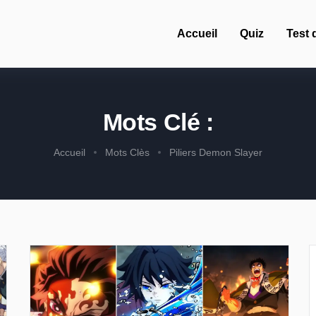
Accueil
Quiz
Test 
Mots Clé :
Accueil
Mots Clès
Piliers Demon Slayer