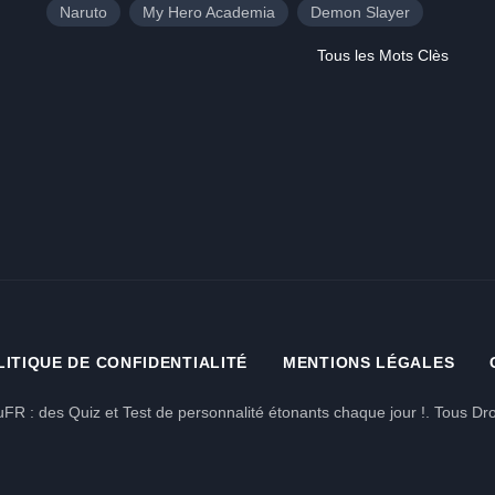
Naruto
My Hero Academia
Demon Slayer
Tous les Mots Clès
LITIQUE DE CONFIDENTIALITÉ
MENTIONS LÉGALES
FR : des Quiz et Test de personnalité étonants chaque jour !. Tous Dro