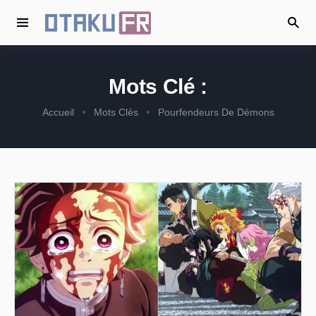
Mots Clé :
Accueil
Mots Clès
Pourfendeurs De Démons