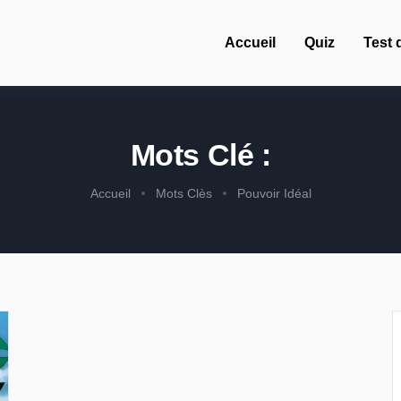
Accueil
Quiz
Test 
Mots Clé :
Accueil
Mots Clès
Pouvoir Idéal