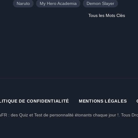
Naruto
My Hero Academia
Demon Slayer
Tous les Mots Clès
LITIQUE DE CONFIDENTIALITÉ
MENTIONS LÉGALES
FR : des Quiz et Test de personnalité étonants chaque jour !. Tous Dro