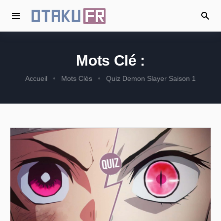
Mots Clé :
Accueil
Mots Clès
Quiz Demon Slayer Saison 1