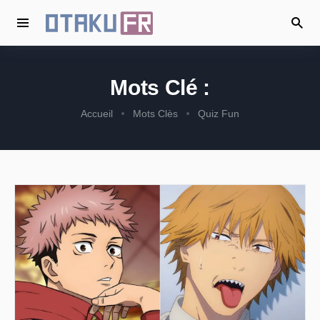
Mots Clé :
Accueil
Mots Clès
Quiz Fun