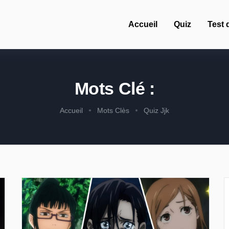
Accueil
Quiz
Test 
Mots Clé :
Accueil
Mots Clès
Quiz Jjk