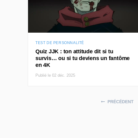
TEST DE PERSONNALITÉ
Quiz JJK : ton attitude dit si tu
survis… ou si tu deviens un fantôme
en 4K
Publié le 02 déc. 2025
Posts navigation
PRÉCÉDENT