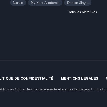
Naruto
My Hero Academia
Demon Slayer
Tous les Mots Clès
LITIQUE DE CONFIDENTIALITÉ
MENTIONS LÉGALES
FR : des Quiz et Test de personnalité étonants chaque jour !. Tous Dro