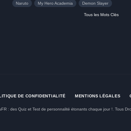
Naruto
My Hero Academia
Demon Slayer
Tous les Mots Clès
LITIQUE DE CONFIDENTIALITÉ
MENTIONS LÉGALES
FR : des Quiz et Test de personnalité étonants chaque jour !. Tous Dro