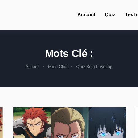
Accueil
Quiz
Test 
Mots Clé :
Accueil
Mots Clès
Quiz Solo Leveling