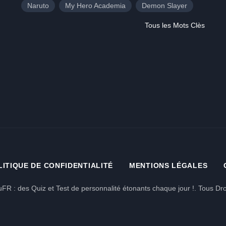
Naruto
My Hero Academia
Demon Slayer
Tous les Mots Clès
LITIQUE DE CONFIDENTIALITÉ
MENTIONS LÉGALES
FR : des Quiz et Test de personnalité étonants chaque jour !. Tous Dro