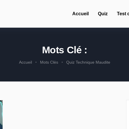
Accueil
Quiz
Test 
Mots Clé :
Accueil
Mots Clès
Quiz Technique Maudite