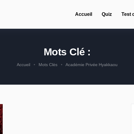
Accueil
Quiz
Test 
Mots Clé :
Accueil
Mots Clès
Académie Privée Hyakkaou