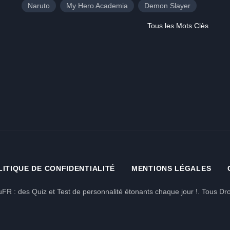
Naruto
My Hero Academia
Demon Slayer
Tous les Mots Clès
LITIQUE DE CONFIDENTIALITÉ
MENTIONS LÉGALES
FR : des Quiz et Test de personnalité étonants chaque jour !. Tous Dro