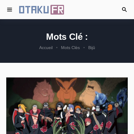
Mots Clé :
Accueil
Mots Clès
Bijû