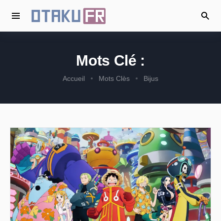
Mots Clé :
Accueil
Mots Clès
Bijus