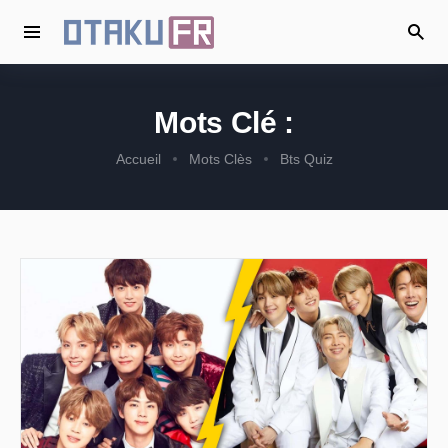
Mots Clé :
Accueil
Mots Clès
Bts Quiz