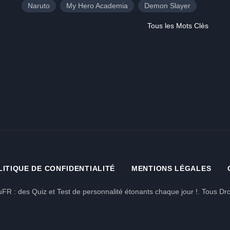
Naruto
My Hero Academia
Demon Slayer
Tous les Mots Clès
LITIQUE DE CONFIDENTIALITÉ
MENTIONS LÉGALES
FR : des Quiz et Test de personnalité étonants chaque jour !. Tous Dro