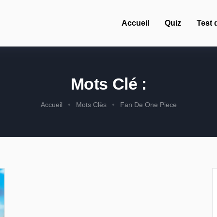
Accueil
Quiz
Test 
Mots Clé :
Accueil
Mots Clès
Fan De One Piece