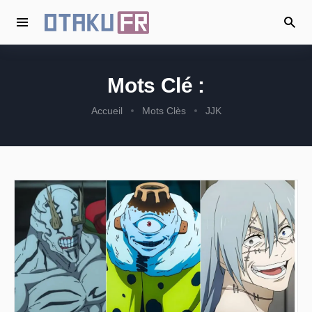
Mots Clé :
Accueil
Mots Clès
JJK