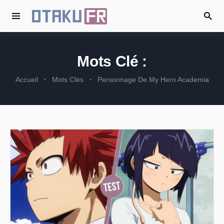
Mots Clé :
Accueil
Mots Clès
Personnage De My Hero Academia