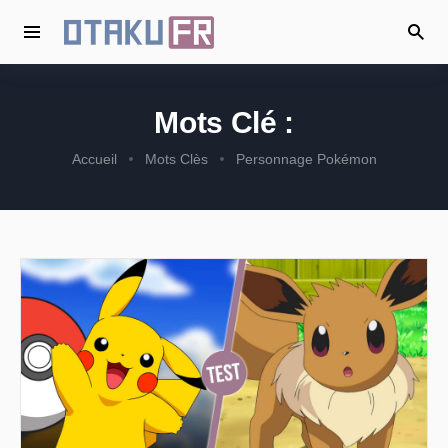
Mots Clé :
Accueil
Mots Clès
Personnage Pokémon