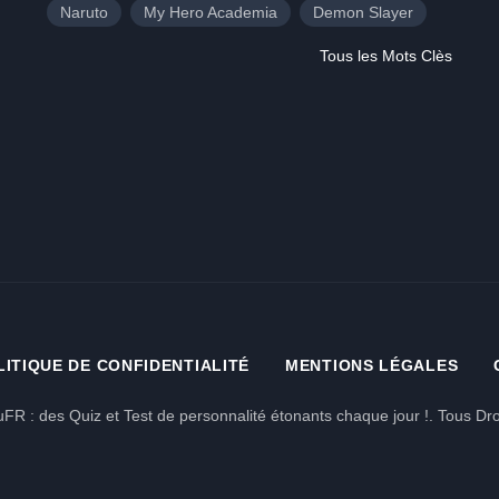
Naruto
My Hero Academia
Demon Slayer
Tous les Mots Clès
LITIQUE DE CONFIDENTIALITÉ
MENTIONS LÉGALES
FR : des Quiz et Test de personnalité étonants chaque jour !. Tous Dro