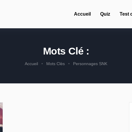
Accueil
Quiz
Test 
Mots Clé :
Accueil
Mots Clès
Personnages SNK