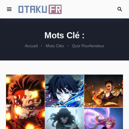
Mots Clé :
Accueil
Mots Clès
Quiz Pourfendeur