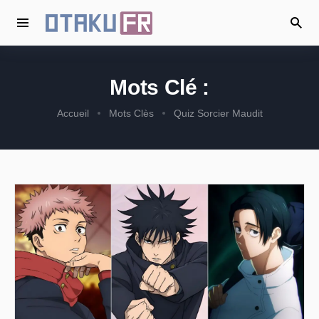
Mots Clé :
Accueil
Mots Clès
Quiz Sorcier Maudit