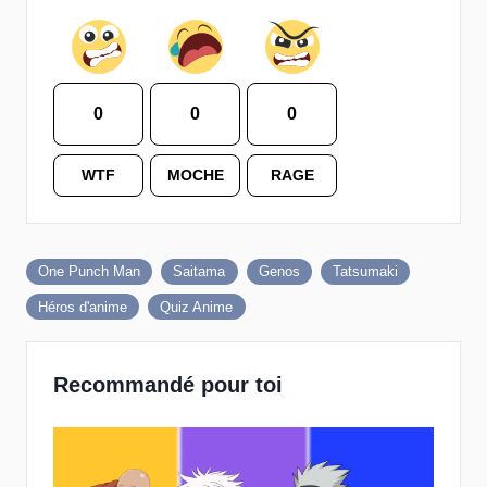
0
0
0
WTF
MOCHE
RAGE
One Punch Man
Saitama
Genos
Tatsumaki
Héros d'anime
Quiz Anime
Recommandé pour toi