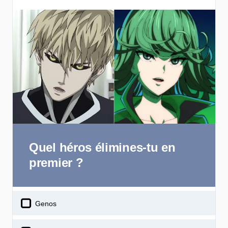
Quel héros élimines-tu en
premier ?
Genos